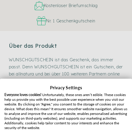
Kostenloser Briefumschlag
Nr. 1 Geschenkgutschein
Über das Produkt
WUNSCHGUTSCHEIN ist das Geschenk, das immer
passt. Denn WUNSCHGUTSCHEIN ist ein Gutschein, der
bei allnatura und bei über 100 weiteren Partnern online
einlösbar ist. Der Beschenkte hat somit die volle
Privacy Settings
Auswahl und du liegst mit deinem Geschenk immer
Everyone loves cookies!
Unfortunately, these ones aren’t edible. These cookies
richtig. Wähle eins aus vier kostenlosen Motiven und aus
help us provide you with the best possible user experience when you visit our
Gutscheinbeträgen in Höhe von 20, 30, 50, 100, 150
website. By clicking on "Agree," you consent to the storage of cookies on your
device. What does this mean? It ensures smoother website navigation, allows us
und 200 CHF.
to analyse and improve the use of our website, enables personalised advertising
(including on third-party websites), and supports our marketing activities.
Mit einem Geschenkgutschein für allnatura im
Additionally, cookies help tailor content to your interests and enhance the
Gutscheinwert von 20 bis 200 CHF inklusive
security of the website.