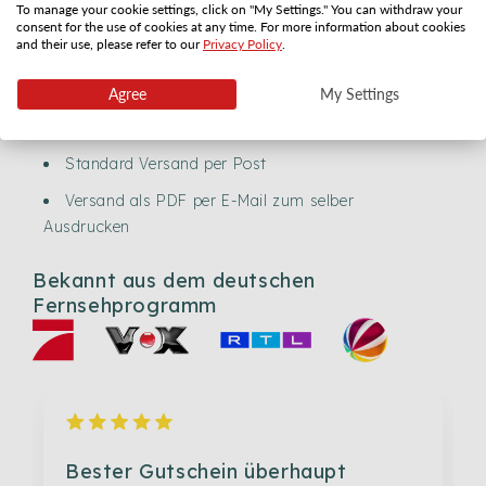
kostenloser Geschenkkarte hast du das perfekte
To manage your cookie settings, click on "My Settings." You can withdraw your
consent for the use of cookies at any time. For more information about cookies
Geschenk für jeden Anlass. Du kannst jedem Gutschein
and their use, please refer to our
Privacy Policy
.
auch eine persönliche Nachricht hinzufügen.
Agree
My Settings
Spedizione
Standard Versand per Post
Versand als PDF per E-Mail zum selber
Ausdrucken
Bekannt aus dem deutschen
Fernsehprogramm
Bester Gutschein überhaupt