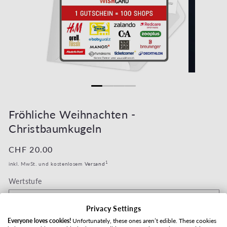
Medien 1 in Modal öffnen
Medien 2 in 
Fröhliche Weihnachten -
Christbaumkugeln
Normaler Preis
CHF 20.00
1
inkl. MwSt. und kostenlosem
Versand
Wertstufe
Privacy Settings
Everyone loves cookies!
Unfortunately, these ones aren’t edible. These cookies
Versandart