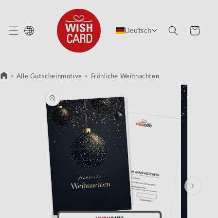
REKT ZUM INHALT
Warenkorb
Deutsch
>
Alle Gutscheinmotive
>
Fröhliche Weihnachten
RODUKTINFORMATIONEN SPRINGEN