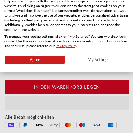
help us provide you with the best possible user experience when you visit our
website. By clicking on "Agree," you consent to the storage of cookies on your
device. What does this mean? It ensures smoother website navigation, allows us
Karte per Post
PDF per E-Mail
to analyse and improve the use of our website, enables personalised advertising
(including on third-party websites), and supports our marketing activities.
3-5 Versandtage
Sofort
Additionally, cookies help tailor content to your interests and enhance the
security of the website.
Anzahl
To manage your cookie settings, click on "My Settings." You can withdraw your
consent for the use of cookies at any time. For more information about cookies
Verringere die Menge für Fröhliche Weihnachten -
Erhöhe die Menge für Fröhliche Weihn
and their use, please refer to our
Privacy Policy
.
Sofort digital oder in 3–5 Werktagen per Post
Agree
My Settings
Individualisiere deinen Gutschein:
IN DEN WARENKORB LEGEN
Alle Bezahlmöglichkeiten