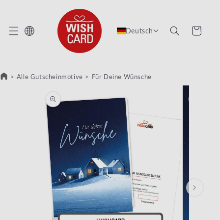
REKT ZUM INHALT
Warenkorb
Deutsch
>
Alle Gutscheinmotive
>
Für Deine Wünsche
RODUKTINFORMATIONEN SPRINGEN