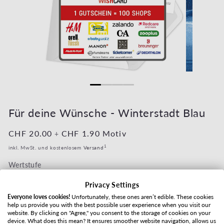
Medien 1 in Modal öffnen
Medien 2 in 
Für deine Wünsche - Winterstadt Blau
Normaler Preis
CHF 20.00
Normaler Preis
CHF 1.90
Motiv
+
1
inkl. MwSt. und kostenlosem
Versand
Wertstufe
Privacy Settings
Everyone loves cookies!
Unfortunately, these ones aren’t edible. These cookies
help us provide you with the best possible user experience when you visit our
Versandart
website. By clicking on "Agree," you consent to the storage of cookies on your
device. What does this mean? It ensures smoother website navigation, allows us