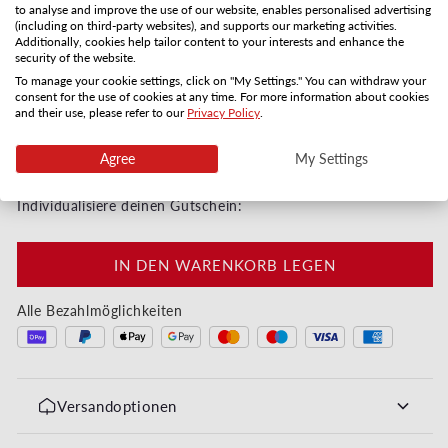
to analyse and improve the use of our website, enables personalised advertising
Karte per Post
PDF per E-Mail
(including on third-party websites), and supports our marketing activities.
Additionally, cookies help tailor content to your interests and enhance the
3-5 Versandtage
Sofort
security of the website.
Anzahl
To manage your cookie settings, click on "My Settings." You can withdraw your
consent for the use of cookies at any time. For more information about cookies
and their use, please refer to our
Privacy Policy
.
Verringere die Menge für Für deine Wünsche - Win
Erhöhe die Menge für Für deine Wünsc
Agree
My Settings
Sofort digital oder in 3–5 Werktagen per Post
Individualisiere deinen Gutschein:
IN DEN WARENKORB LEGEN
Alle Bezahlmöglichkeiten
Versandoptionen