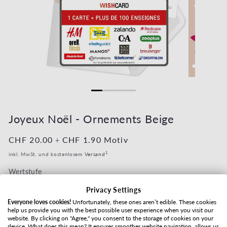
Medien 1 in Modal öffnen
Medien 2 in 
Joyeux Noël - Ornements Beige
Normaler Preis
CHF 20.00
Normaler Preis
CHF 1.90
Motiv
+
1
inkl. MwSt. und kostenlosem
Versand
Wertstufe
Privacy Settings
Everyone loves cookies!
Unfortunately, these ones aren’t edible. These cookies
help us provide you with the best possible user experience when you visit our
Versandart
website. By clicking on "Agree," you consent to the storage of cookies on your
device. What does this mean? It ensures smoother website navigation, allows us