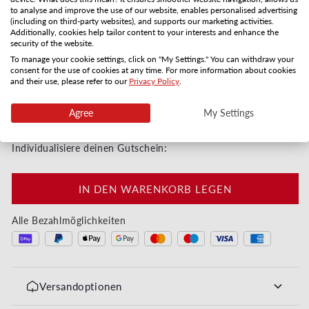
to analyse and improve the use of our website, enables personalised advertising
(including on third-party websites), and supports our marketing activities.
Karte per Post
PDF per E-Mail
Additionally, cookies help tailor content to your interests and enhance the
3-5 Versandtage
Sofort
security of the website.
To manage your cookie settings, click on "My Settings." You can withdraw your
Anzahl
consent for the use of cookies at any time. For more information about cookies
and their use, please refer to our
Privacy Policy
.
Verringere die Menge für Joyeux Noël - Ornements
Erhöhe die Menge für Joyeux Noël - O
Agree
My Settings
Sofort digital oder in 3–5 Werktagen per Post
Individualisiere deinen Gutschein:
IN DEN WARENKORB LEGEN
Alle Bezahlmöglichkeiten
Versandoptionen