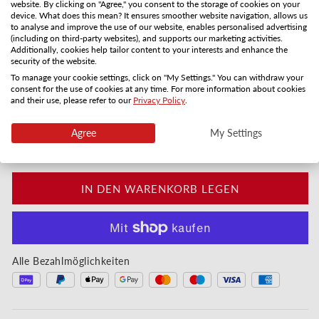
website. By clicking on "Agree," you consent to the storage of cookies on your
device. What does this mean? It ensures smoother website navigation, allows us
Karte per Post
PDF per E-Mail
to analyse and improve the use of our website, enables personalised advertising
3-5 Versandtage
Sofort
(including on third-party websites), and supports our marketing activities.
Additionally, cookies help tailor content to your interests and enhance the
Anzahl
security of the website.
To manage your cookie settings, click on "My Settings." You can withdraw your
consent for the use of cookies at any time. For more information about cookies
Verringere die Menge für Dein Wunscherfüller - Sc
Erhöhe die Menge für Dein Wunscherfül
and their use, please refer to our
Privacy Policy
.
Sofort digital oder in 3–5 Werktagen per Post
Agree
My Settings
Individualisiere deinen Gutschein:
IN DEN WARENKORB LEGEN
Alle Bezahlmöglichkeiten