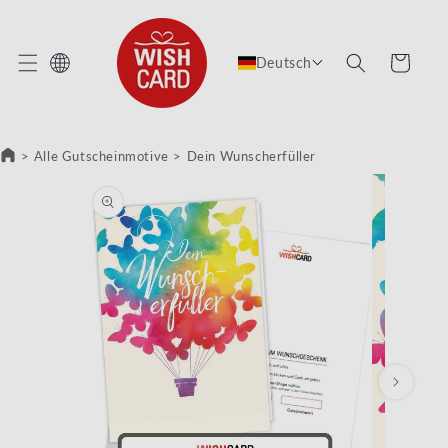
REKT ZUM INHALT
Warenkorb
Deutsch
>
Alle Gutscheinmotive
>
Dein Wunscherfüller
RODUKTINFORMATIONEN SPRINGEN