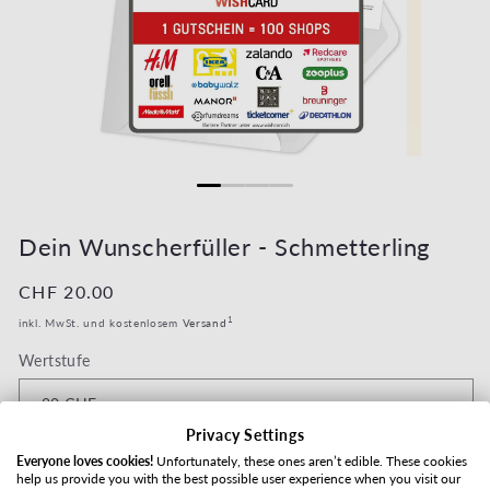
Medien 1 in Modal öffnen
Medien 2 in 
Dein Wunscherfüller - Schmetterling
Normaler Preis
CHF 20.00
1
inkl. MwSt. und kostenlosem
Versand
Wertstufe
Privacy Settings
Versandart
Everyone loves cookies!
Unfortunately, these ones aren’t edible. These cookies
help us provide you with the best possible user experience when you visit our