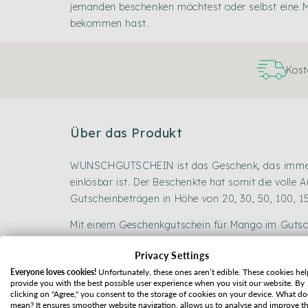
jemanden beschenken möchtest oder selbst eine
bekommen hast.
Kost
Über das Produkt
WUNSCHGUTSCHEIN ist das Geschenk, das immer p
einlösbar ist. Der Beschenkte hat somit die volle
Gutscheinbeträgen in Höhe von 20, 30, 50, 100, 
Mit einem Geschenkgutschein für Mango im Gutsch
Du kannst jedem Gutschein auch eine persönliche
Privacy Settings
Everyone loves cookies!
Unfortunately, these ones aren’t edible. These cookies hel
provide you with the best possible user experience when you visit our website. By
Spedizione
clicking on "Agree," you consent to the storage of cookies on your device. What do
mean? It ensures smoother website navigation, allows us to analyse and improve t