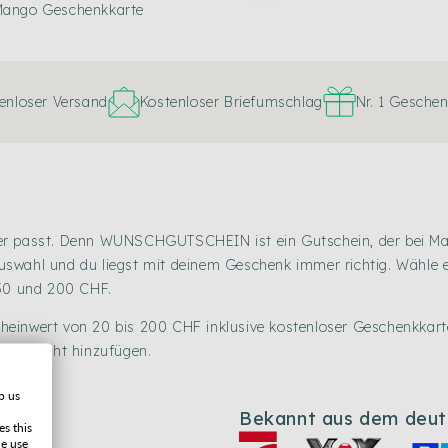
 Mango Geschenkkarte
enloser Versand
Kostenloser Briefumschlag
Nr. 1 Gesche
asst. Denn WUNSCHGUTSCHEIN ist ein Gutschein, der bei Mango
 Auswahl und du liegst mit deinem Geschenk immer richtig. Wähle 
150 und 200 CHF.
einwert von 20 bis 200 CHF inklusive kostenloser Geschenkkarte
 Nachricht hinzufügen.
p us
Bekannt aus dem deu
es this
he use