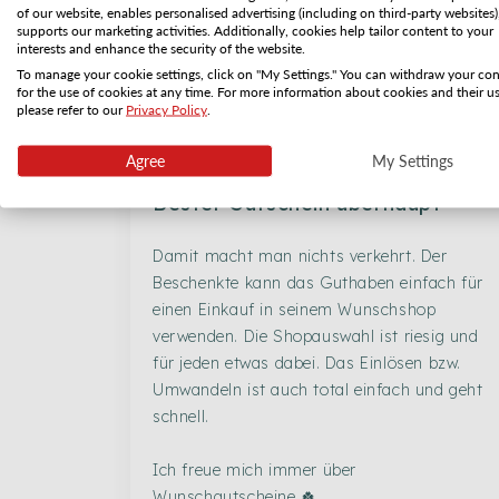
Standard Versand per Post
of our website, enables personalised advertising (including on third-party websites)
supports our marketing activities. Additionally, cookies help tailor content to your
Versand als PDF per E-Mail zum selber Ausdr
interests and enhance the security of the website.
To manage your cookie settings, click on "My Settings." You can withdraw your co
for the use of cookies at any time. For more information about cookies and their us
please refer to our
Privacy Policy
.
Agree
My Settings
Bester Gutschein überhaupt
Damit macht man nichts verkehrt. Der
Beschenkte kann das Guthaben einfach für
einen Einkauf in seinem Wunschshop
verwenden. Die Shopauswahl ist riesig und
für jeden etwas dabei. Das Einlösen bzw.
Umwandeln ist auch total einfach und geht
schnell.
Ich freue mich immer über
Wunschgutscheine 🍀