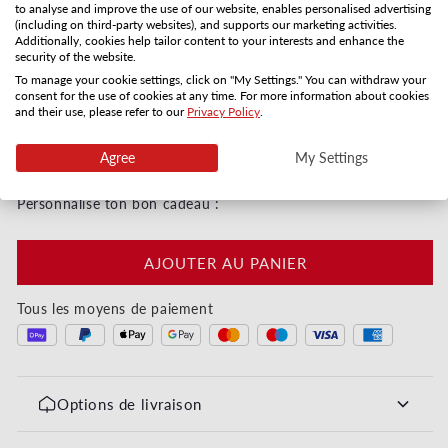
to analyse and improve the use of our website, enables personalised advertising
Distribution postale
Réception par email
(including on third-party websites), and supports our marketing activities.
Additionally, cookies help tailor content to your interests and enhance the
3-5 jours
Directement
security of the website.
Quantité
To manage your cookie settings, click on "My Settings." You can withdraw your
consent for the use of cookies at any time. For more information about cookies
and their use, please refer to our
Privacy Policy
.
Réduire la quantité de Alles Gute - Kleeblatt
Augmenter la quantité de Alles Gute - K
Agree
My Settings
Digital immédiatement ou par courrier en 3–5 jours
Personnalise ton bon cadeau :
AJOUTER AU PANIER
Tous les moyens de paiement
Options de livraison