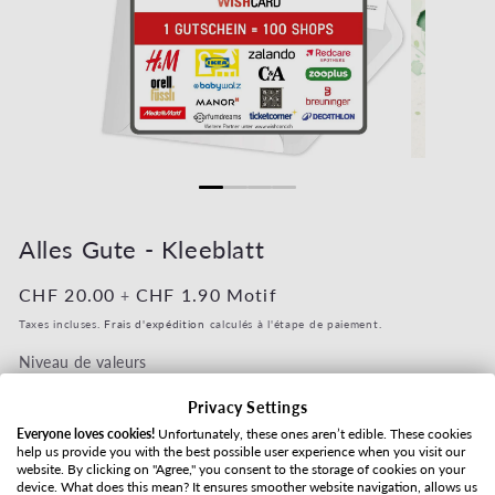
Ouvrir le média 1 dans une fenêtre modale
Ouvrir le mé
Alles Gute - Kleeblatt
Prix habituel
CHF 20.00
Prix habituel
CHF 1.90
Motif
+
Taxes incluses.
Frais d'expédition
calculés à l'étape de paiement.
Niveau de valeurs
Privacy Settings
Everyone loves cookies!
Unfortunately, these ones aren’t edible. These cookies
help us provide you with the best possible user experience when you visit our
Mode d'expédition
website. By clicking on "Agree," you consent to the storage of cookies on your
device. What does this mean? It ensures smoother website navigation, allows us