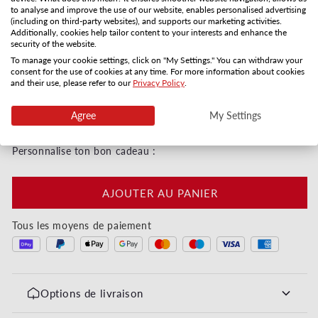
to analyse and improve the use of our website, enables personalised advertising
(including on third-party websites), and supports our marketing activities.
Distribution postale
Réception par email
Additionally, cookies help tailor content to your interests and enhance the
3-5 jours
Directement
security of the website.
To manage your cookie settings, click on "My Settings." You can withdraw your
Quantité
consent for the use of cookies at any time. For more information about cookies
and their use, please refer to our
Privacy Policy
.
Réduire la quantité de Ballons Maison
Augmenter la quantité de Ballons Mais
Agree
My Settings
Digital immédiatement ou par courrier en 3–5 jours
Personnalise ton bon cadeau :
AJOUTER AU PANIER
Tous les moyens de paiement
Options de livraison