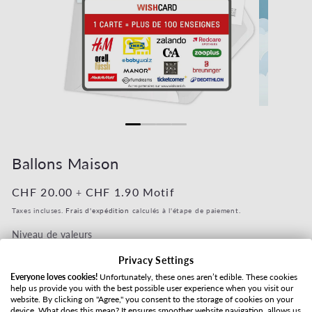
Ouvrir le média 1 dans une fenêtre modale
Ouvrir le mé
Ballons Maison
Prix habituel
CHF 20.00
Prix habituel
CHF 1.90
Motif
+
Taxes incluses.
Frais d'expédition
calculés à l'étape de paiement.
Niveau de valeurs
Privacy Settings
Everyone loves cookies!
Unfortunately, these ones aren’t edible. These cookies
help us provide you with the best possible user experience when you visit our
Mode d'expédition
website. By clicking on "Agree," you consent to the storage of cookies on your
device. What does this mean? It ensures smoother website navigation, allows us