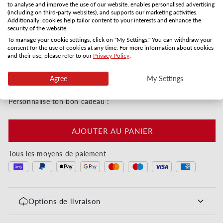
to analyse and improve the use of our website, enables personalised advertising
Distribution postale
Réception par email
(including on third-party websites), and supports our marketing activities.
Additionally, cookies help tailor content to your interests and enhance the
3-5 jours
Directement
security of the website.
Quantité
To manage your cookie settings, click on "My Settings." You can withdraw your
consent for the use of cookies at any time. For more information about cookies
and their use, please refer to our
Privacy Policy
.
Réduire la quantité de Für deine Wünsche - Pink 
Augmenter la quantité de Für deine W
Agree
My Settings
Digital immédiatement ou par courrier en 3–5 jours
Personnalise ton bon cadeau :
AJOUTER AU PANIER
Tous les moyens de paiement
Options de livraison