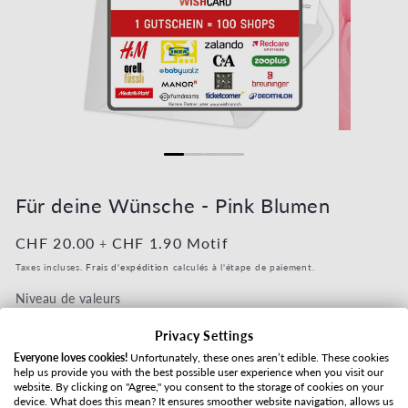
Ouvrir le média 1 dans une fenêtre modale
Ouvrir le mé
Für deine Wünsche - Pink Blumen
Prix habituel
CHF 20.00
Prix habituel
CHF 1.90
Motif
+
Taxes incluses.
Frais d'expédition
calculés à l'étape de paiement.
Niveau de valeurs
Privacy Settings
Everyone loves cookies!
Unfortunately, these ones aren’t edible. These cookies
help us provide you with the best possible user experience when you visit our
Mode d'expédition
website. By clicking on "Agree," you consent to the storage of cookies on your
device. What does this mean? It ensures smoother website navigation, allows us