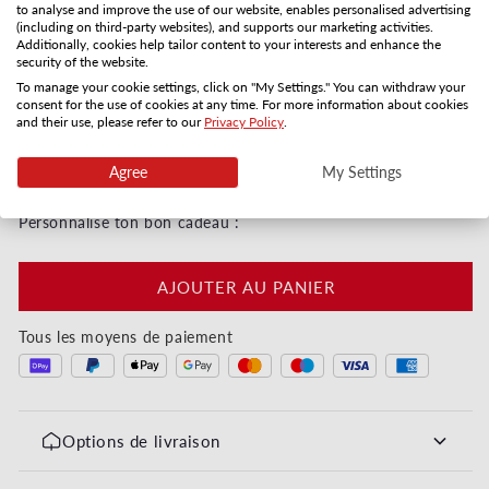
to analyse and improve the use of our website, enables personalised advertising
Distribution postale
Réception par email
(including on third-party websites), and supports our marketing activities.
Additionally, cookies help tailor content to your interests and enhance the
3-5 jours
Directement
security of the website.
Quantité
To manage your cookie settings, click on "My Settings." You can withdraw your
consent for the use of cookies at any time. For more information about cookies
and their use, please refer to our
Privacy Policy
.
Réduire la quantité de Happy Birthday - Torte Aquar
Augmenter la quantité de Happy Birthda
Agree
My Settings
Digital immédiatement ou par courrier en 3–5 jours
Personnalise ton bon cadeau :
AJOUTER AU PANIER
Tous les moyens de paiement
Options de livraison