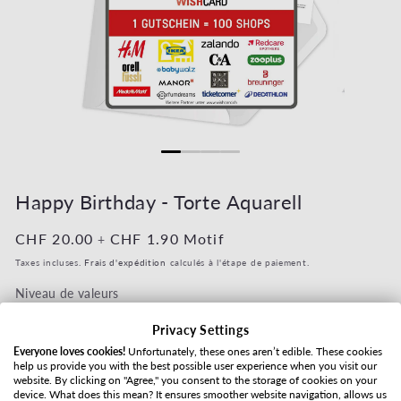
Ouvrir le média 1 dans une fenêtre modale
Ouvrir le mé
Happy Birthday - Torte Aquarell
Prix habituel
CHF 20.00
Prix habituel
CHF 1.90
Motif
+
Taxes incluses.
Frais d'expédition
calculés à l'étape de paiement.
Niveau de valeurs
Privacy Settings
Everyone loves cookies!
Unfortunately, these ones aren’t edible. These cookies
help us provide you with the best possible user experience when you visit our
Mode d'expédition
website. By clicking on "Agree," you consent to the storage of cookies on your
device. What does this mean? It ensures smoother website navigation, allows us