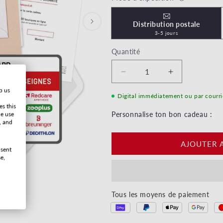
Distribution postale
3-5 jours
Quantité
Réduire la quantité de Po
Augmenter la 
p us
Digital immédiatement ou par courri
es this
he use
Personnalise ton bon cadeau :
, and
AJOUTER 
nsent
e,
 modale
Tous les moyens de paiement