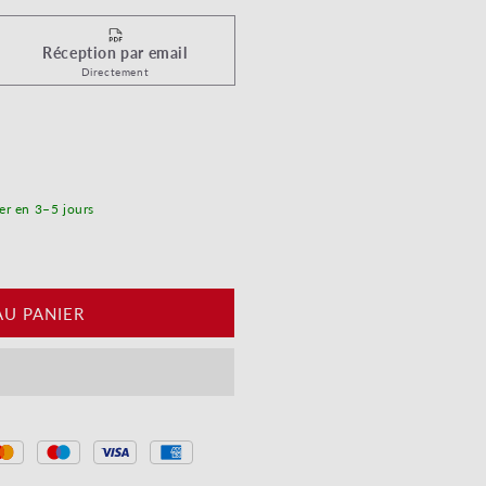
Réception par email
Directement
ur la meilleure maman - Lettre fleurs
quantité de Pour la meilleure maman - Lettre fleurs
er en 3–5 jours
AU PANIER